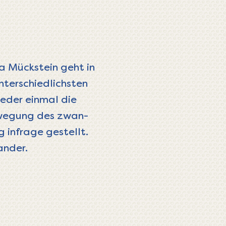
ina Mückstein geht in
nter­schied­lichsten
ieder einmal die
Bewe­gung des zwan­
g infrage gestellt.
­ander.