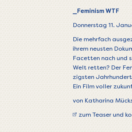
_Feminism WTF
Donnerstag 11. Janua
Die mehr­fach ausge­z
ihrem neusten Doku­men
Facetten nach und st
Welt retten? Der Fem
zigsten Jahr­hun­der
Ein Film voller zukunf
von Katharina Mücks
zum Teaser und ko