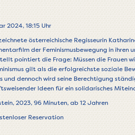
r 2024, 18:15 Uhr
eich­nete öster­rei­chi­sche Regis­seurin Katha­r
­ta­r­film der Femi­nis­mus­be­we­gung in ihren u
ellt poin­tiert die Frage: Müssen die Frauen w
i­nismus gilt als die erfolg­reichste soziale 
ts und dennoch wird seine Berech­ti­gung ständi
ts­wei­sender Ideen für ein soli­da­ri­sches Mitein
tein, 2023, 96 Minuten, ab 12 Jahren
stenloser Reservation