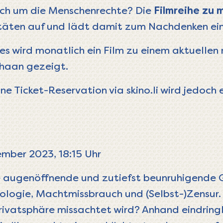
lich um die Menschenrechte? Die
Filmreihe zu 
täten auf und lädt damit zum Nachdenken ein
es wird monatlich ein Film zu einem aktuellen
chaan gezeigt.
, eine Ticket-Reservation via skino.li wird jedoc
mber 2023, 18:15 Uhr
ine augenöffnende und zutiefst beunruhigende 
ogie, Machtmissbrauch und (Selbst-)Zensur. 
rivatsphäre missachtet wird? Anhand eindringl